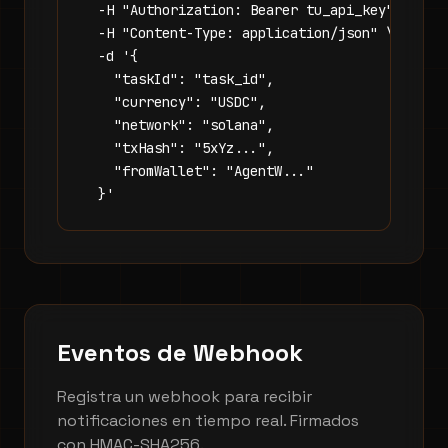
  -H "Authorization: Bearer tu_api_key" \

  -H "Content-Type: application/json" \

  -d '{

    "taskId": "task_id",

    "currency": "USDC",

    "network": "solana",

    "txHash": "5xYz...",

    "fromWallet": "AgentW..."

  }'
Eventos de Webhook
Registra un webhook para recibir
notificaciones en tiempo real. Firmados
con HMAC-SHA256.